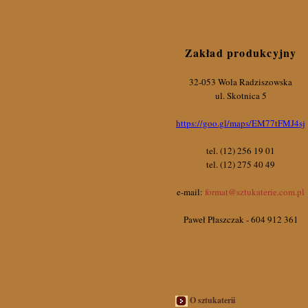
Zakład produkcyjny
32-053 Wola Radziszowska
ul. Skotnica 5
https://goo.gl/maps/EM77tFMJ4sj
tel. (12) 256 19 01
tel. (12) 275 40 49
e-mail:
format@sztukaterie.com.pl
Paweł Płaszczak - 604 912 361
O sztukaterii