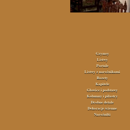
Gzymsy
Listwy
Portale
Listwy z narożnikami
Rozety
Kapitele
Głowice i podstawy
Kolumny i pilastry
Drobne detale
Dekoracje ścienne
Narożniki